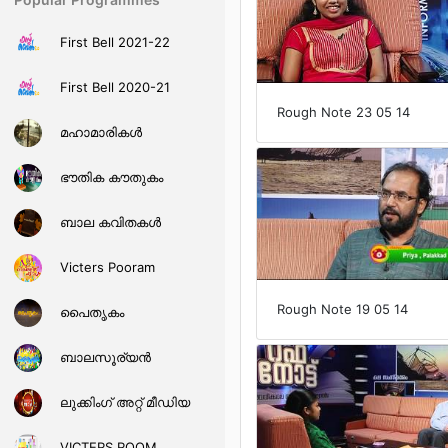
First Bell 2021-22
First Bell 2020-21
Rough Note 23 05 14
മഹാമാരികള്‍
ഭൗതിക കൗതുകം
ബാല കവിതകള്‍
Victers Pooram
Rough Note 19 05 14
പൈതൃകം
ബാലസൂര്യന്‍
ലുക്കിംഗ് അറ്റ് മീഡിയ
VICTERS ROOM