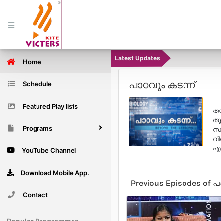
Latest Updates
Home
പാഠവും കടന്ന്
Schedule
Featured Play lists
തയ
തു
Programs
സമ
വി
എത
YouTube Channel
Download Mobile App.
Previous Episodes of പ
Contact
Popular Programmes