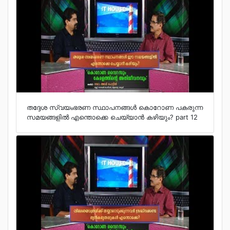
തദ്ദേശ സ്വയംഭരണ സ്ഥാപനങ്ങള്‍ കൊറോണ പകരുന്ന
സമയങ്ങളില്‍ എന്തൊക്കെ ചെയ്യാന്‍ കഴിയും? part 12