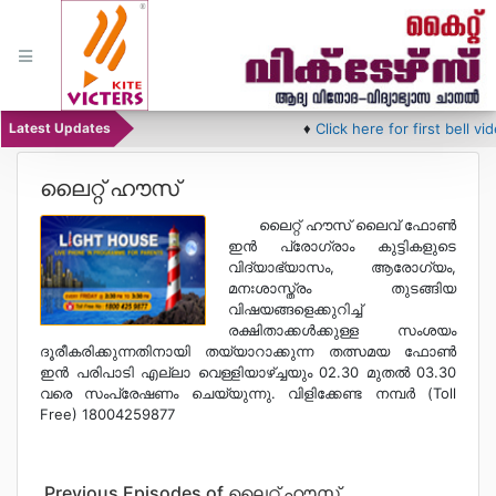
♦
Click here for first bell videos..
Latest Updates
Home
ലൈറ്റ് ഹൗസ്
Schedule
ലൈറ്റ് ഹൗസ് ലൈവ് ഫോണ്‍
ഇന്‍ പ്രോഗ്രാം കുട്ടികളുടെ
വിദ്യാഭ്യാസം, ആരോഗ്യം,
Featured
Play lists
മനഃശാസ്ത്രം തുടങ്ങിയ
വിഷയങ്ങളെക്കുറിച്ച്
രക്ഷിതാക്കള്‍ക്കുള്ള സംശയം
Programs
ദൂരീകരിക്കുന്നതിനായി തയ്യാറാക്കുന്ന തത്സമയ ഫോണ്‍
ഇന്‍ പരിപാടി എല്ലാ വെള്ളിയാഴ്ച്ചയും 02.30 മുതല്‍ 03.30
വരെ സംപ്രേഷണം ചെയ്യുന്നു. വിളിക്കേണ്ട നമ്പര്‍ (Toll
YouTube
Free) 18004259877
Channel
Download
Previous Episodes of ലൈറ്റ് ഹൗസ്
Mobile App.