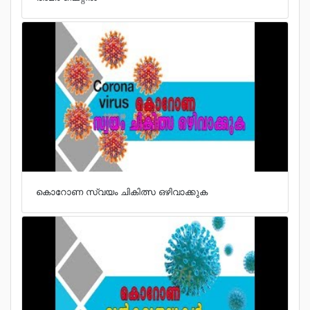
കൊറോണ സ്വയം ചികിത്സ ഒഴിവാക്കുക