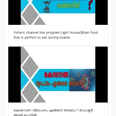
Victers channel live program Light House|Brain food
that is perfect to eat during exams
കൊറോണ വ്യാപനം എങ്ങനെ തടയാം ? ഡോക്ടര്‍
അമര്‍ ഫെറ്റില്‍