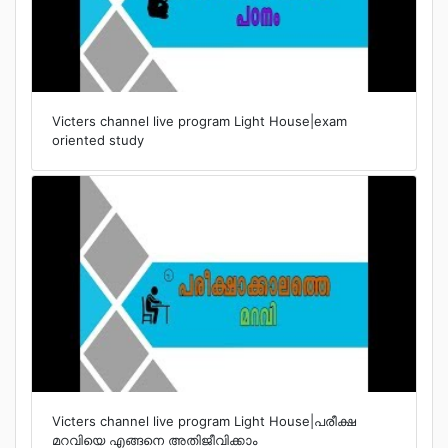
VICTERS ROOM
ലുക്കിംഗ് അറ്റ് മീഡിയ
Victers channel live program Light House|exam
oriented study
ഭൗതിക കൗതുകം
Victers Pooram
പൈതൃകം
.
.
.
.
.
Victers channel live program Light House|പരീക്ഷ
മറവിയെ എങ്ങനെ അതിജീവിക്കാം