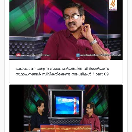
കൊറോണ വരുന്ന സാഹചര്യത്തില്‍ വിദ്യാഭ്യാസ
സ്ഥാപനങ്ങള്‍ സ്വീകരിക്കേണ്ട നടപടികള്‍ ? part 09