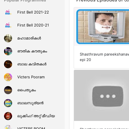
First Bell 2021-22
First Bell 2020-21
മഹാമാരികള്‍
ഭൗതിക കൗതുകം
Shasthravum pareekshana
epi 20
ബാല കവിതകള്‍
Victers Pooram
പൈതൃകം
ബാലസൂര്യന്‍
ലുക്കിംഗ് അറ്റ് മീഡിയ
VICTERS ROOM