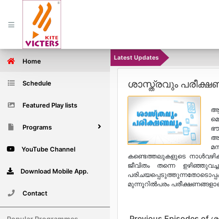
Latest Updates
Home
ശാസ്ത്രവും പരീക്
Schedule
Featured Play lists
ആസ
മെ
Programs
ഭൗ
അവ
മ
YouTube Channel
കണ്ടെത്തലുകളുടെ നാള്‍വഴിക
ജീവിതം തന്നെ ഉഴിഞ്ഞുവച
Download Mobile App.
പരിചയപ്പെടുത്തുന്നതോടൊപ
മുന്നൂറില്‍പരം പരീക്ഷണങ്ങളാണ
Contact
Previous Episodes of 
Popular Programmes