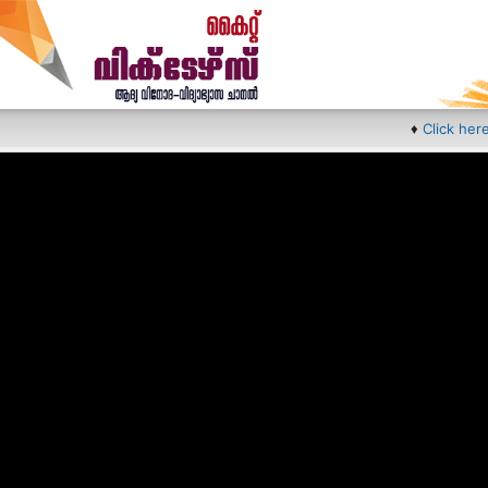
♦
Click here fo