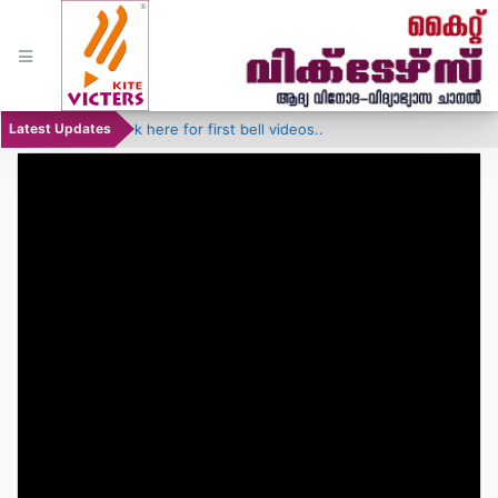
♦
Click here for first bell videos..
Latest Updates
Home
Schedule
Featured
Play lists
Programs
YouTube
Channel
Download
Mobile App.