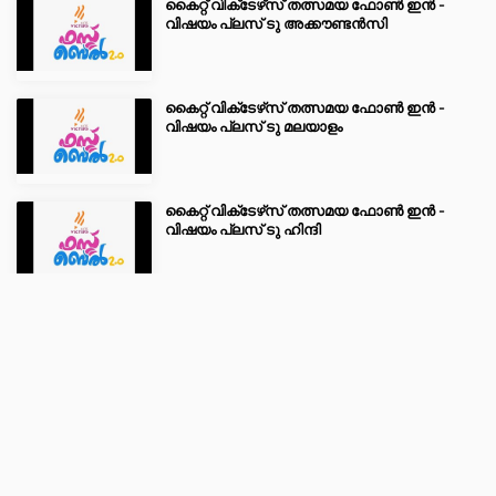
കൈറ്റ് വിക്‌ടേഴ്‌സ് തത്സമയ ഫോൺ ഇൻ -
വിഷയം പ്ലസ് ടു അക്കൗണ്ടൻസി
ബാലസൂര്യന്‍
കൈറ്റ് വിക്‌ടേഴ്‌സ് തത്സമയ ഫോൺ ഇൻ -
VICTERS ROOM
വിഷയം പ്ലസ് ടു മലയാളം
പൈതൃകം
കൈറ്റ് വിക്‌ടേഴ്‌സ് തത്സമയ ഫോൺ ഇൻ -
വിഷയം പ്ലസ് ടു ഹിന്ദി
ലുക്കിംഗ് അറ്റ് മീഡിയ
കൈറ്റ് വിക്‌ടേഴ്‌സ് തത്സമയ ഫോൺ ഇൻ -
Victers Pooram
വിഷയം പ്ലസ് ടു പൊളിറ്റിക്കൽ സയൻസ്
.
.
.
.
75 സ്‌കൂൾ കെട്ടിടങ്ങളുടെ സംസ്ഥാന തല
.
ഉദഘാടനം മുഖ്യമന്ത്രി ശ്രീ പിണറായി
വിജയൻ നിർവഹിക്കുന്നു.
© Copyright 2021
KITE VICTERS
. All Rights Reserved